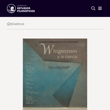
Eventos
Novedades
Eventos
Investigación
Redes
Publicaciones
Galería
ES
EN
Acerca de nosotros
Miembros
Reglamento
Convenios