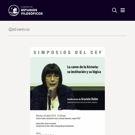
Eventos
Novedades
Eventos
Investigación
Redes
Publicaciones
Galería
ES
EN
Acerca de nosotros
Miembros
Reglamento
Convenios