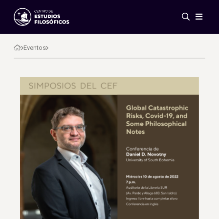
Eventos
Novedades
Eventos
Investigación
Redes
Publicaciones
Galería
ES
EN
Acerca de nosotros
Miembros
Reglamento
Convenios