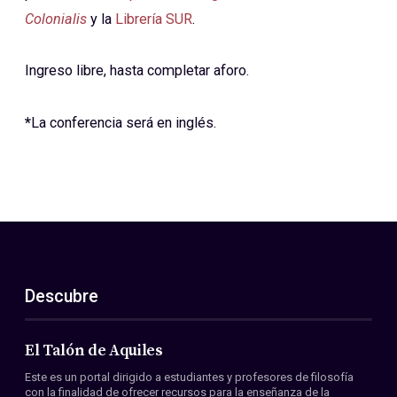
Colonialis
y la
Librería SUR
.
Ingreso libre, hasta completar aforo.
*
La conferencia será en inglés.
Descubre
El Talón de Aquiles
Este es un portal dirigido a estudiantes y profesores de filosofía
con la finalidad de ofrecer recursos para la enseñanza de la