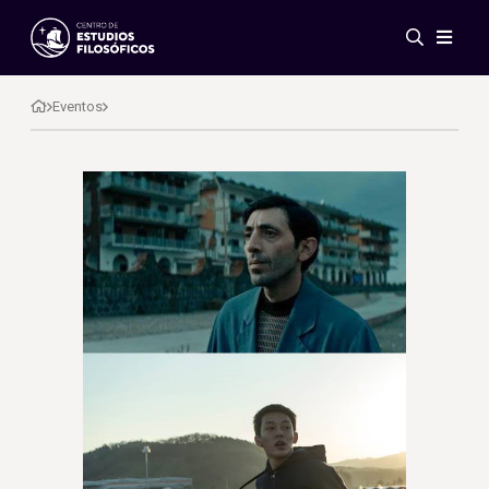
Eventos
Novedades
Eventos
Investigación
Redes
Publicaciones
Galería
ES
EN
Acerca de nosotros
Miembros
Reglamento
Convenios