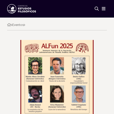
Eventos
Novedades
Eventos
Investigación
Redes
Publicaciones
Galería
ES
EN
Acerca de nosotros
Miembros
Reglamento
Convenios