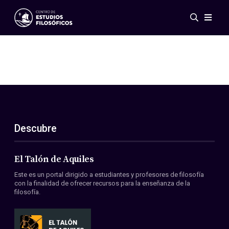
Eventos
Novedades
Investigación
Redes
Publicaciones
Galería
Descubre
ES
EN
Acerca de nosotros
Miembros
El Talón de Aquiles
Reglamento
Este es un portal dirigido a estudiantes y profesores de filosofía
Convenios
con la finalidad de ofrecer recursos para la enseñanza de la
filosofía.