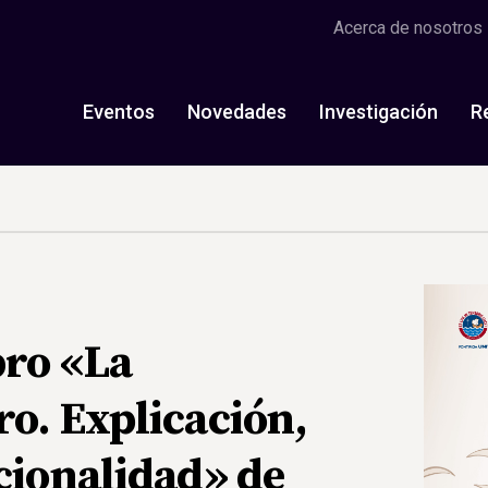
Acerca de nosotros
Eventos
Novedades
Investigación
R
bro «La
o. Explicación,
cionalidad» de