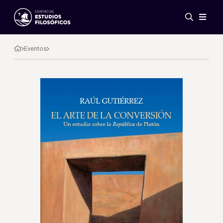
Eventos
Novedades
Eventos
Investigación
Redes
Publicaciones
Galería
ES
EN
Acerca de nosotros
Miembros
Reglamento
Convenios