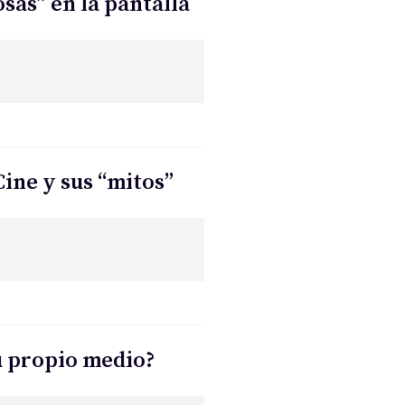
osas” en la pantalla
Cine y sus “mitos”
su propio medio?