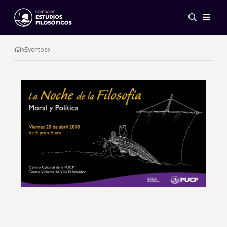
Eventos
Novedades
Eventos
Investigación
Redes
Publicaciones
Galería
ES
EN
Acerca de nosotros
Miembros
Reglamento
Convenios