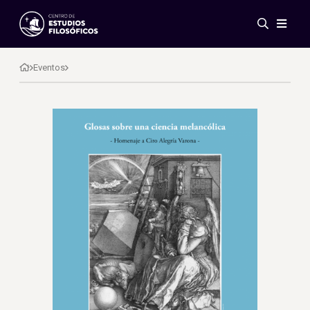
Eventos
Novedades
Eventos
Investigación
Redes
Publicaciones
Galería
ES
EN
Acerca de nosotros
Miembros
Reglamento
Convenios