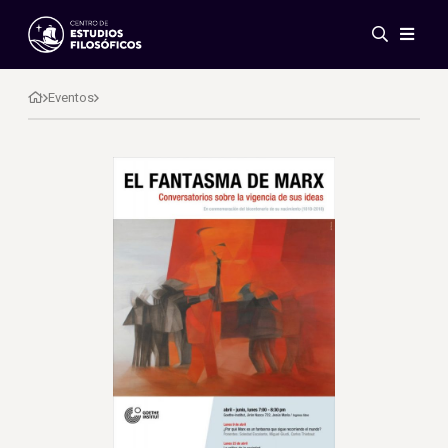
Eventos
Novedades
Eventos
Investigación
Redes
Publicaciones
Galería
ES
EN
Acerca de nosotros
Miembros
Reglamento
Convenios