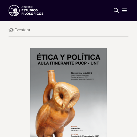
Eventos
Novedades
Eventos
Investigación
Redes
Publicaciones
Galería
ES
EN
Acerca de nosotros
Miembros
Reglamento
Convenios