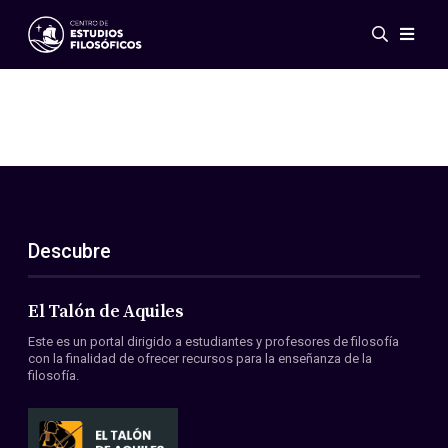
Eventos
Novedades
Investigación
Redes
Publicaciones
Galería
Descubre
ES
EN
Acerca de nosotros
Miembros
El Talón de Aquiles
Reglamento
Este es un portal dirigido a estudiantes y profesores de filosofía
Convenios
con la finalidad de ofrecer recursos para la enseñanza de la
filosofía.