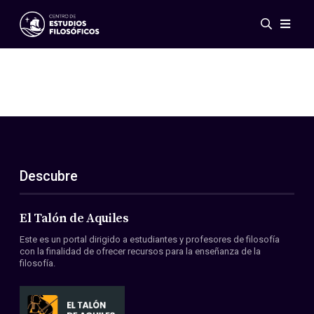
Eventos
Novedades
Investigación
Redes
Publicaciones
Galería
Descubre
ES
EN
Acerca de nosotros
Miembros
El Talón de Aquiles
Reglamento
Este es un portal dirigido a estudiantes y profesores de filosofía
Convenios
con la finalidad de ofrecer recursos para la enseñanza de la
filosofía.