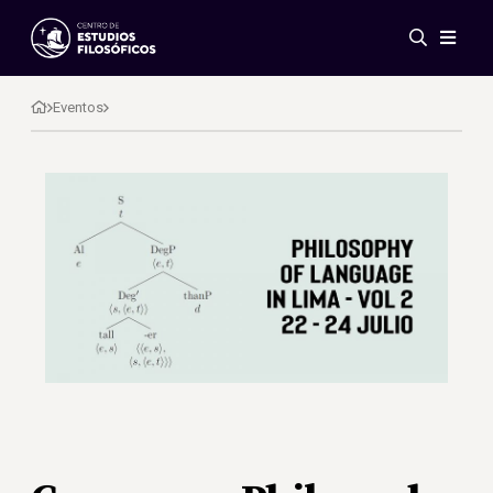
Eventos
Novedades
Eventos
Investigación
Redes
Publicaciones
Galería
ES
EN
Acerca de nosotros
Miembros
Reglamento
Convenios