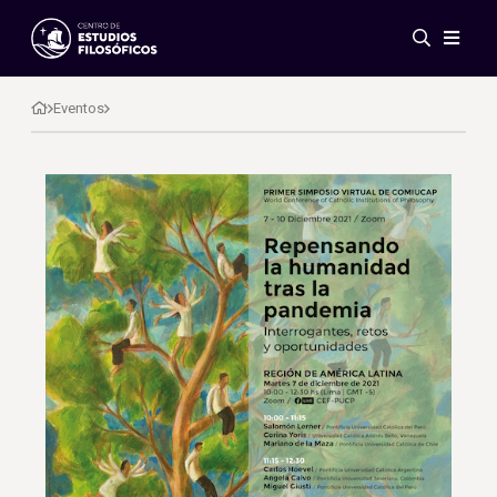
Eventos
Novedades
Eventos
Investigación
Redes
Publicaciones
Galería
ES
EN
Acerca de nosotros
Miembros
Reglamento
Convenios