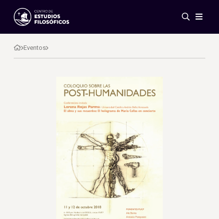
Eventos
Novedades
Eventos
Investigación
Redes
Publicaciones
Galería
ES
EN
Acerca de nosotros
Miembros
Reglamento
Convenios