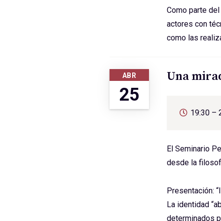
Como parte del 
actores con téc
como las realiz
Una mirad
ABR
25
19:30 – 
El Seminario Pe
desde la filosof
Presentación: “I
La identidad “a
determinados po