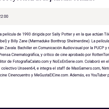
22:00
 película de 1993 dirigida por Sally Potter y en la que actúan Ti
abel) y Billy Zane (Marmaduke Bonthrop Shelmerdine). La película
án Zavala. Bachiller en Comunicación Audiovisual por la PUCP 
rensa Cinematográfica, y crítico de cine aprobado por RottenT
itor de FotografiaCalato.com y NoEsEnSerie.com. Colaboró en el
l colectivo Unseen64, e integra el staff de MasGamers.com, Nin
 cine Cinencuentro y MeGustaElCine.com. Además, es YouTuber par