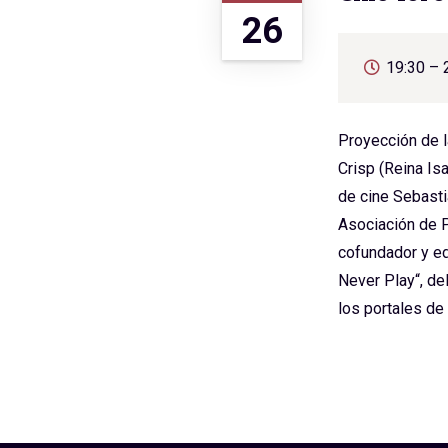
26
19:30 – 
Proyección de la
Crisp (Reina Is
de cine Sebasti
Asociación de P
cofundador y ed
Never Play“, de
los portales de