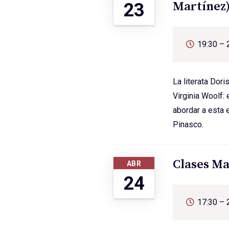
Martínez
23
19:30 – 
La literata Dor
Virginia Woolf:
abordar a esta e
Pinasco.
Clases Ma
ABR
24
17:30 – 