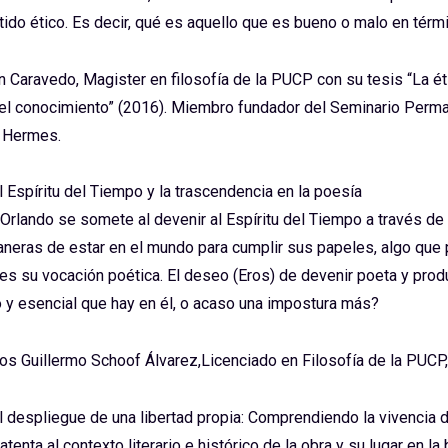
tido ético. Es decir, qué es aquello que es bueno o malo en térm
n Caravedo, Magister en filosofía de la PUCP con su tesis “La ét
el conocimiento” (2016). Miembro fundador del Seminario Perma
 Hermes.
l Espíritu del Tiempo y la trascendencia en la poesía
Orlando se somete al devenir al Espíritu del Tiempo a través d
neras de estar en el mundo para cumplir sus papeles, algo que 
s su vocación poética. El deseo (Eros) de devenir poeta y produc
 y esencial que hay en él, o acaso una impostura más?
los Guillermo Schoof Álvarez,Licenciado en Filosofía de la PUCP
l despliegue de una libertad propia: Comprendiendo la vivencia 
tenta al contexto literario e histórico de la obra y su lugar en la