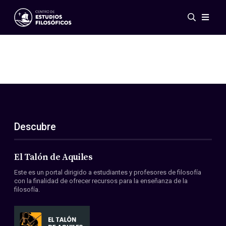
Eventos
Novedades
Investigación
Redes
Publicaciones
Galería
Descubre
ES
EN
Acerca de nosotros
Miembros
El Talón de Aquiles
Reglamento
Este es un portal dirigido a estudiantes y profesores de filosofía
Convenios
con la finalidad de ofrecer recursos para la enseñanza de la
filosofía.