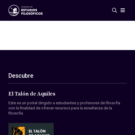
Eventos
Novedades
Investigación
Redes
Publicaciones
Galería
Descubre
ES
EN
Acerca de nosotros
Miembros
El Talón de Aquiles
Reglamento
Este es un portal dirigido a estudiantes y profesores de filosofía
Convenios
con la finalidad de ofrecer recursos para la enseñanza de la
filosofía.