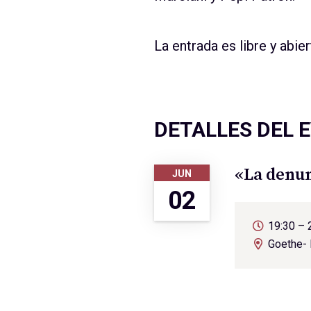
La entrada es libre y abier
DETALLES DEL 
«La denun
JUN
02
19:30 – 
Goethe- I