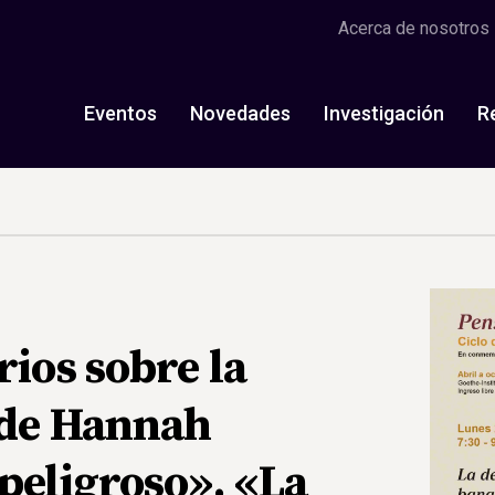
Acerca de nosotros
Eventos
Novedades
Investigación
R
rios sobre la
a de Hannah
peligroso». «La