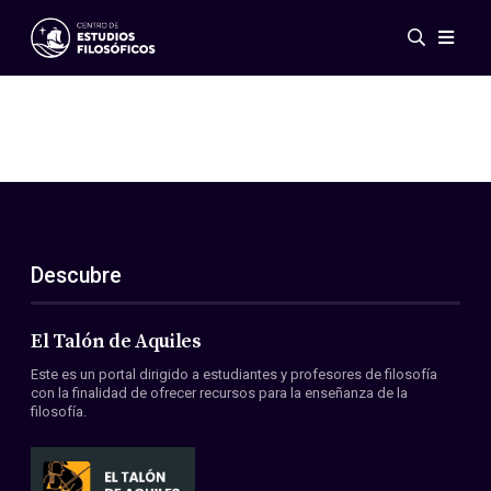
Eventos
Novedades
Investigación
Redes
Publicaciones
Galería
Descubre
ES
EN
Acerca de nosotros
Miembros
El Talón de Aquiles
Reglamento
Este es un portal dirigido a estudiantes y profesores de filosofía
Convenios
con la finalidad de ofrecer recursos para la enseñanza de la
filosofía.