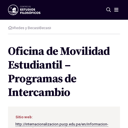
Events
News
Redes y Becas
Becas
Research
Networks
Oficina de Movilidad
Publications
Estudiantil –
Gallery
ES
EN
Programas de
About Us
Members
Intercambio
Regulations
Conventions
Sitio web:
http://internacionalizacion.pucp.edu.pe/en/informacion-