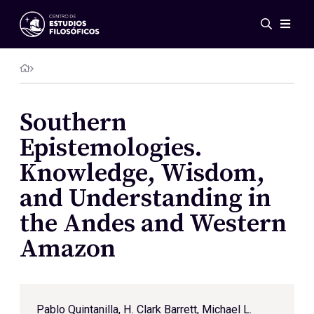
Events
News
Research
Networks
Southern
Publications
Epistemologies.
Gallery
Knowledge, Wisdom,
ES
EN
and Understanding in
About Us
Members
the Andes and Western
Regulations
Amazon
Conventions
Pablo Quintanilla
, H. Clark Barrett, Michael L.