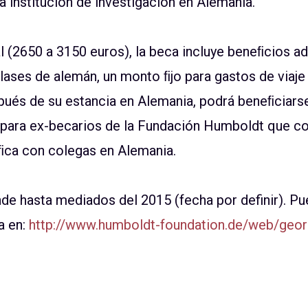
 institución de investigación en Alemania.
 (2650 a 3150 euros), la beca incluye beneﬁcios a
lases de alemán, un monto ﬁjo para gastos de viaje
pués de su estancia en Alemania, podrá beneﬁciars
para ex-becarios de la Fundación Humboldt que cont
íﬁca con colegas en Alemania.
de hasta mediados del 2015 (fecha por definir). P
a en:
http://www.humboldt-foundation.de/web/georg