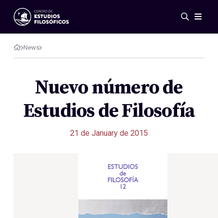
Events
News
News
Research
Networks
Nuevo número de
Publications
Estudios de Filosofía
Gallery
ES
EN
21 de January de 2015
About Us
Members
Regulations
Conventions