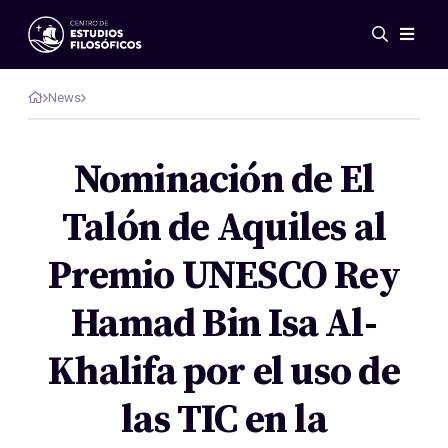
Events
News
News
Research
Networks
Nominación de El
Publications
Talón de Aquiles al
Gallery
ES
EN
Premio UNESCO Rey
About Us
Members
Hamad Bin Isa Al-
Regulations
Conventions
Khalifa por el uso de
las TIC en la