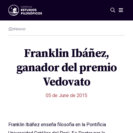
Events
News
News
Research
Networks
Franklin Ibáñez,
Publications
ganador del premio
Gallery
ES
EN
Vedovato
About Us
Members
05 de June de 2015
Regulations
Conventions
Franklin Ibáñez enseña filosofia en la Pontificia