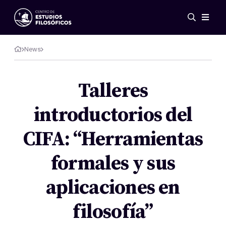
Events
News
News
Research
Networks
Talleres
Publications
introductorios del
Gallery
ES
EN
CIFA: “Herramientas
About Us
Members
formales y sus
Regulations
Conventions
aplicaciones en
filosofía”