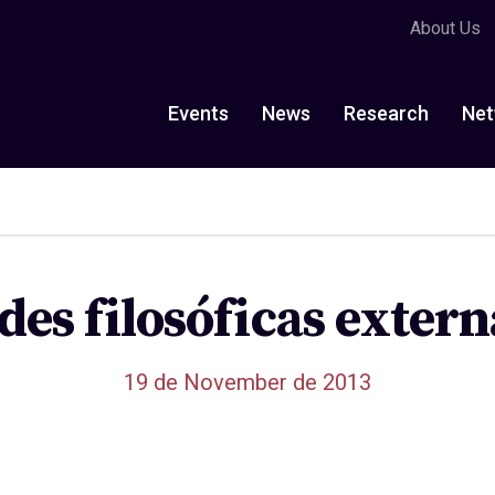
About Us
Events
News
Research
Net
des filosóficas extern
19 de November de 2013