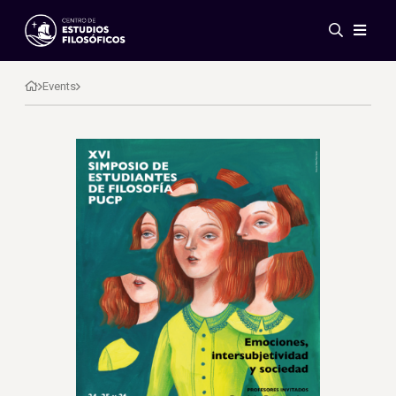
Events
News
Events
Research
Networks
Publications
Gallery
ES
EN
About Us
Members
Regulations
Conventions