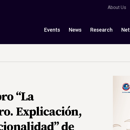
About Us
Events
News
Research
Net
bro “La
o. Explicación,
cionalidad” de