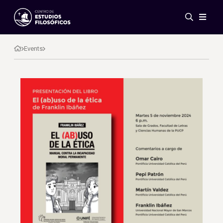
Events
News
Events
Research
Networks
Publications
Gallery
ES
EN
About Us
Members
Regulations
Conventions