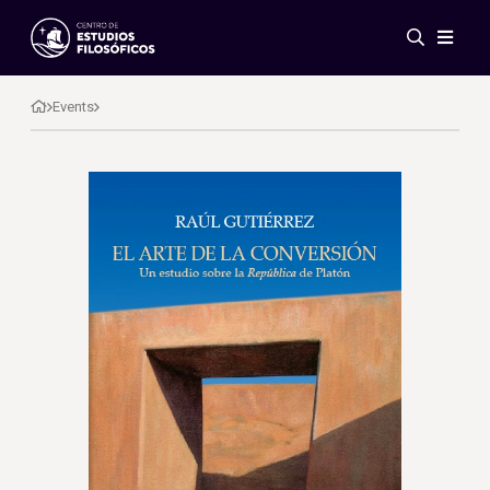
Events
News
Events
Research
Networks
Publications
Gallery
ES
EN
About Us
Members
Regulations
Conventions