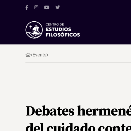
Events
Debates hermenéu
del cuidado con