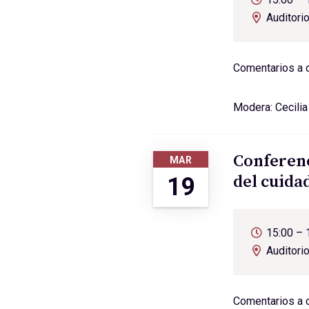
Auditori
Comentarios a 
Modera: Cecili
Conferenc
MAR
del cuida
19
15:00 – 
Auditori
Comentarios a 