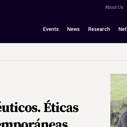
About Us
Events
News
Research
Net
ticos. Éticas
temporáneas