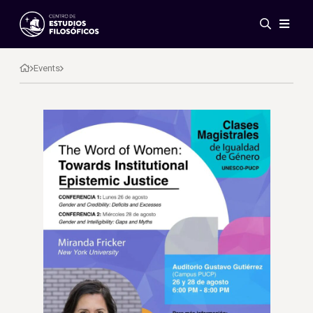
Events
News
Events
Research
Networks
Publications
Gallery
ES
EN
About Us
Members
Regulations
Conventions