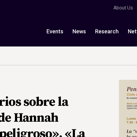
About Us
Events
News
Research
Net
rios sobre la
a de Hannah
peligroso». «La