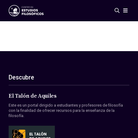
Eventos
Novedades
Investigación
Redes
Publicaciones
Galería
Descubre
ES
EN
Acerca de nosotros
Miembros
El Talón de Aquiles
Reglamento
Este es un portal dirigido a estudiantes y profesores de filosofía
Convenios
con la finalidad de ofrecer recursos para la enseñanza de la
filosofía.