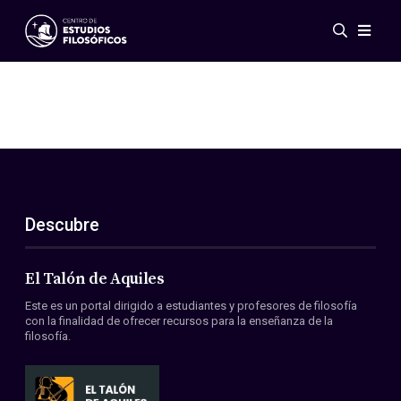
Eventos
Novedades
Investigación
Redes
Publicaciones
Galería
Descubre
ES
EN
Acerca de nosotros
Miembros
El Talón de Aquiles
Reglamento
Este es un portal dirigido a estudiantes y profesores de filosofía
Convenios
con la finalidad de ofrecer recursos para la enseñanza de la
filosofía.