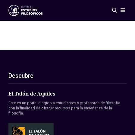
Eventos
Novedades
Investigación
Redes
Publicaciones
Galería
Descubre
ES
EN
Acerca de nosotros
Miembros
El Talón de Aquiles
Reglamento
Este es un portal dirigido a estudiantes y profesores de filosofía
Convenios
con la finalidad de ofrecer recursos para la enseñanza de la
filosofía.