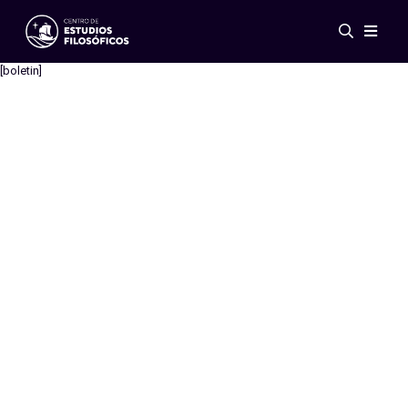
Eventos
[boletin]
Novedades
Investigación
Redes
Publicaciones
Galería
ES
EN
Acerca de nosotros
Miembros
Reglamento
Convenios