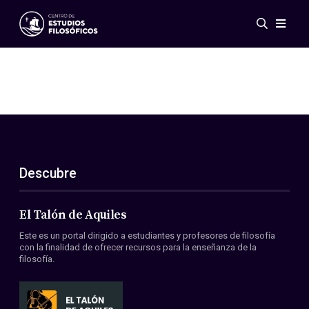
Eventos
Novedades
Investigación
Redes
Publicaciones
Galería
Descubre
ES
EN
Acerca de nosotros
Miembros
El Talón de Aquiles
Reglamento
Este es un portal dirigido a estudiantes y profesores de filosofía
Convenios
con la finalidad de ofrecer recursos para la enseñanza de la
filosofía.