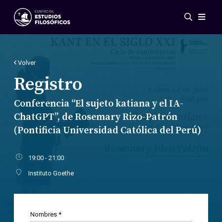
Eventos
Novedades
Investigación
Volver
Redes
Registro
Publicaciones
Conferencia “El sujeto katiana y el IA-
Galería
ChatGPT”, de Rosemary Rizo-Patrón
ES
EN
(Pontificia Universidad Católica del Perú)
Acerca de nosotros
Miembros
19:00 - 21:00
Reglamento
Convenios
Instituto Goethe
Nombres *