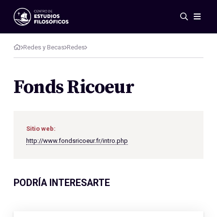
Eventos
Novedades
Redes y Becas
Redes
Investigación
Redes
Fonds Ricoeur
Publicaciones
Galería
ES
EN
Sitio web:
Acerca de nosotros
http://www.fondsricoeur.fr/intro.php
Miembros
Reglamento
Convenios
PODRÍA INTERESARTE