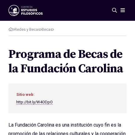
Eventos
Novedades
Redes y Becas
Becas
Investigación
Redes
Programa de Becas de
Publicaciones
la Fundación Carolina
Galería
ES
EN
Acerca de nosotros
Miembros
Sitio web:
Reglamento
http://bit.ly/W4ODpO
Convenios
La Fundación Carolina es una institución cuyo fin es la
promoción de las relaciones culturales y la cooperación