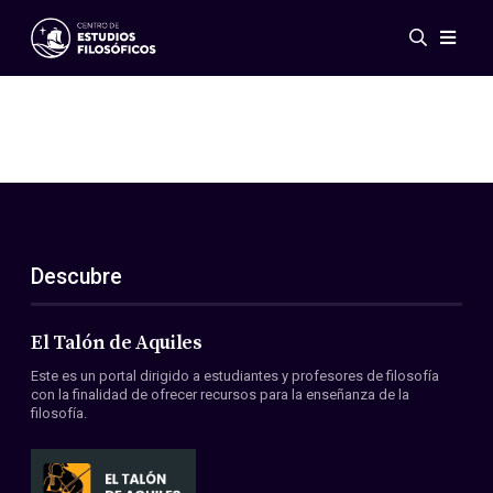
Eventos
Novedades
Investigación
Redes
Publicaciones
Galería
Descubre
ES
EN
Acerca de nosotros
Miembros
El Talón de Aquiles
Reglamento
Este es un portal dirigido a estudiantes y profesores de filosofía
Convenios
con la finalidad de ofrecer recursos para la enseñanza de la
filosofía.