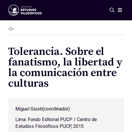
Eventos
Novedades
Investigación
Redes
Tolerancia. Sobre el
Publicaciones
fanatismo, la libertad y
Galería
la comunicación entre
ES
EN
culturas
Acerca de nosotros
Miembros
Reglamento
Convenios
Miguel Giusti
(coordinador)
Lima: Fondo Editorial PUCP / Centro de
Estudios Filosóficos PUCP, 2015