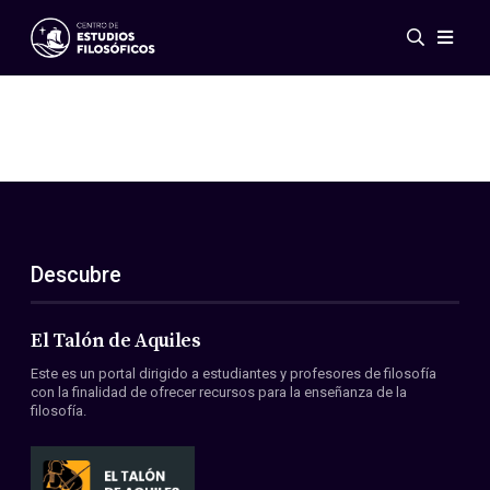
Eventos
Novedades
Investigación
Redes
Publicaciones
Galería
Descubre
ES
EN
Acerca de nosotros
Miembros
El Talón de Aquiles
Reglamento
Este es un portal dirigido a estudiantes y profesores de filosofía
Convenios
con la finalidad de ofrecer recursos para la enseñanza de la
filosofía.