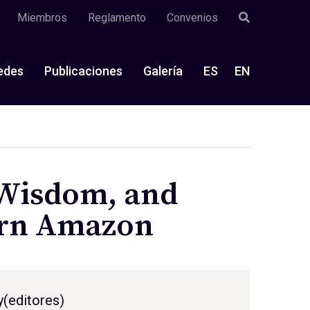
Miembros
Reglamento
Convenios
edes
Publicaciones
Galería
ES
EN
 Wisdom, and
ern Amazon
y(editores)